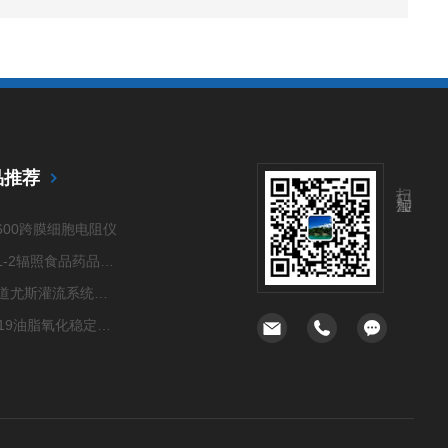
品推荐
扫码加微信
1600跨膜细胞电阻仪
PPSL-2辐照食品药品检测仪
六通道尤斯灌流系统（Ussing Chamber System）
OSI-19油脂氧化稳定性测定仪
OM2跨膜细胞电阻仪
ZD惰性气体手套箱
六通道尤斯灌流室（Ussing Chamber）