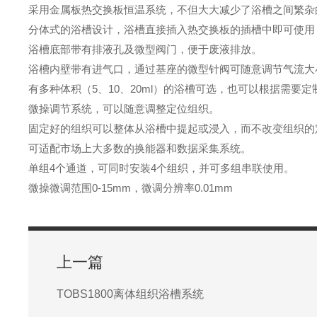
采用金属板热交换板恒温系统，不但大大减少了浴槽之间繁杂
分体式的浴槽设计，浴槽直接插入热交换板的插槽中即可使用
浴槽底部带有排液孔及微型阀门，便于废液排放。
浴槽内壁带有进气口，通过基座的微型针阀可随意调节气流大
有多种体积（5、10、20ml）的浴槽可选，也可以根据需
微操调节系统，可以随意调整定位组织。
固定好的组织可以整体从浴槽中提起或浸入，而不改变组织的
可适配市场上大多数的换能器和数据采集系统。
单组4个通道，可同时安装4个组织，并可多组串联使用。
微操微调范围0-15mm，微调分辨率0.01mm
上一篇
TOBS1800离体组织浴槽系统