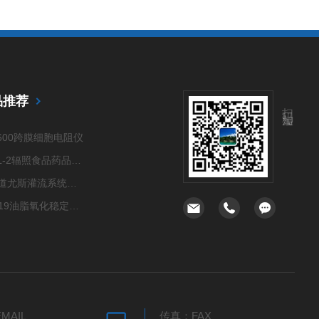
品推荐
扫码加微信
1600跨膜细胞电阻仪
PPSL-2辐照食品药品检测仪
六通道尤斯灌流系统（Ussing Chamber System）
OSI-19油脂氧化稳定性测定仪
OM2跨膜细胞电阻仪
ZD惰性气体手套箱
六通道尤斯灌流室（Ussing Chamber）
四通道尤斯灌流系统（Ussing Chamber System）
MAIL
传真：FAX