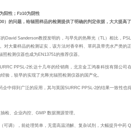
0为阳性；
F≥10为阴性
0-5000）的问题，给辐照样品的检测提供了明确的判定依据，大大提高
的David Sanderson教授发明的，与早先的热释光（TL）相比
。对
大量样品的检测证实，该方法对香辛料、草药及带壳水产类的
L-2辐照检测仪器也成为EN13751的推荐仪器。
SURRC PPSL-2长达十几年的经销商，北京金工鸿泰科技有限公司在辐
富的经验，较早的实现了光释光辐照检测仪器的国产化。
药企中得到广泛的应用，其与英国SURRC PPSL-2的结果一致性也
足药监抽检、企业内控、GMP 数据溯源管理。
秒（可调），前处理简单，无需高温消解、复杂试剂，大幅提升中药 Q