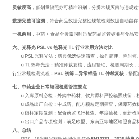
灵敏度高
，低剂量辐照亦可精准识别，分辨常规灭菌与违规过
数据完整可追溯
，符合药品数据完整性规范检测数据自动留存
一机两用
，中药
+ 食品全覆盖同时适配药品监管标准与食品
六、光释光
PSL vs 热释光 TL 行业常用方法对比
ü
PSL 光释光法：药典
优选
快速筛查，操作简便、耗时短
ü
TL 热释光法：精准仲裁复核，流程繁琐、检测周期长
行业常规检测流程：
PSL 初筛→异常样品 TL 仲裁复核
，搭配
七、中药企业日常辐照检测管控要点
ü
入库原料必检：外购中药材、饮片原料严控辐照残留，
ü
成品出厂自检：中成药、配方颗粒定期筛查，保障药效
ü
留样定期复测：配合药监飞行检查、年度抽检，
更新
检
ü
出口产品专项检测：满足欧盟、东南亚等地区辐照食品
八、总结
PPSL-18光释光辐照检测仪是符合
EN13751、
2025 药典 