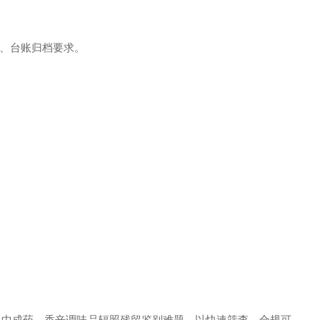
、台账归档要求。
、中成药、香辛调味品辐照残留鉴别难题。以快速筛查、合规可