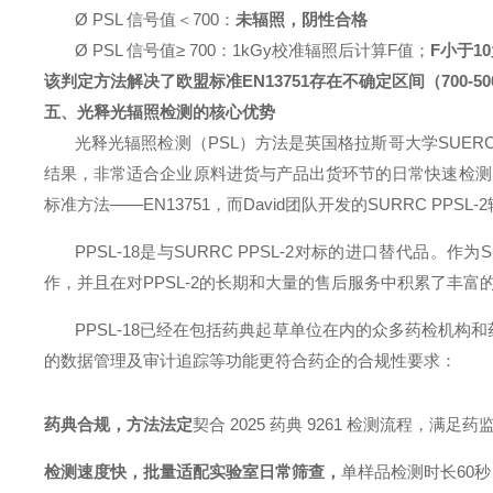
Ø
PSL 信号值＜700：
未辐照，阴性合格
Ø
PSL 信号值
≥
700
：
1kGy校准辐照后计算F值；
F小于1
该判定方法解决了欧盟标准
EN13751存在不确定区间（70
五、光释光
辐照
检测
的
核心优势
光释光
辐照
检测
（
PSL）方法是英国格拉斯哥大学SUERC
结果，
非常适合企业原料进货与产品出货环节的日常快速检测
标准方法——EN13751，而
David团队开发的SURRC PPS
PPSL-18是
与
SURRC PPSL-2对标的进口替代品。作为
作，并且在对PPSL-2的长期和大量的售后服务中积累了丰
PPSL-18已经在包括药典起草单位在内的众多药检机构和
的数据管理及审计追踪等功能更符合药企的合规性要求：
药典合规，方法法定
契合
2025 药典 9261 检测流程，满
检测速度快，批量适配实验室日常筛查，
单样品检测时长
60