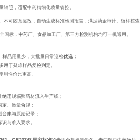
量辐照，适配中药精细化质量管控。
、不可随意篡改，自动生成标准检测报告，满足药企审计、留样核查
安全国标，中药厂、食品加工厂、第三方检测机构均可一机通用。
、样品用量少，大批量日常巡检
优选；
，多用于疑难样品复检判定。
使用性价比更高。
杜绝违规辐照药材流入生产线；
稳定、质量合规；
测台账与原始记录；
标识与准入要求。
9261、GB23748 国家标准
的专用合规检测设备，专门解决中药饮片