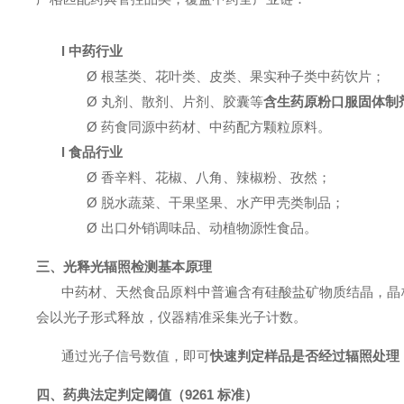
l
中药行业
Ø
根茎类、花叶类、皮类、果实种子类中药饮片；
Ø
丸剂、散剂、片剂、胶囊等
含生药原粉口服固体制
Ø
药食同源中药材、中药配方颗粒原料。
l
食品行业
Ø
香辛料、花椒、八角、辣椒粉、孜然；
Ø
脱水蔬菜、干果坚果、水产甲壳类制品；
Ø
出口外销调味品、动植物源性食品。
三、光释光辐照检测基本原理
中药材、天然食品原料中普遍含有硅酸盐矿物质结晶，晶
会以光子形式释放，仪器精准采集光子计数。
通过光子信号数值，即可
快速判定样品是否经过辐照处理
四、药典法定判定阈值（
9261 标准）