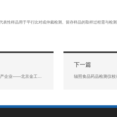
表性样品用于平行比对或仲裁检测。留存样品的取样过程需与检测
下一篇
离体组织浴槽系统生产厂家推荐：用户好评率高的国产企业——北京金工鸿泰
辐照食品药品检测仪校