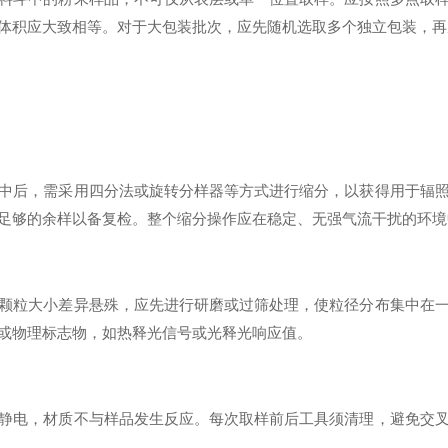
体积应大致相等。对于大包装批次，应先随机选取多个独立包装，再
后，需采用四分法或旋转分样器等方式进行缩分，以获得用于辐照
足够的余样以备复检。整个缩分操作应在稳定、无强气流干扰的环境
粒大小差异悬殊，应先进行研磨或过筛处理，使粒径分布集中在一
或物理标志物，如热释光信号或光释光响应值。
电，材质不与样品发生反应。每次取样前后工具须清理，避免交叉