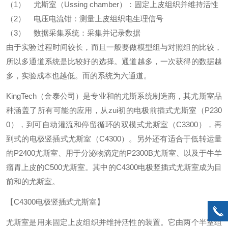
（1） 尤斯室（Ussing chamber）：固定上皮组织并维持活性
（2） 电压电流钳：测量上皮组织电生理信号
（3） 数据采集系统：采集并记录数据
由于实验过程时间较长，而且一般要做模型组与对照组的比较，
所以多通道系统是比较好的选择。通道越多，一次获得的数据越
多，实验成本也越低。而的系统为六通道。
KingTech（金泰公司）是专业和的尤斯系统制造商，其尤斯室品
种涵盖了所有可能的应用，从zui初的电极前插式尤斯室（P230
0），到可自动灌流和停留循环的双模式尤斯室（C3300），再
到式的电极竖插式尤斯室（C4300）。另外还有适合于低转运量
的P2400尤斯室、用于分泌物滴定的P2300B尤斯室、以及于牛羊
瘤胃上皮的C500尤斯室。其中的C4300电极竖插式尤斯室成为目
前和的尤斯室。
【C4300电极竖插式尤斯室】
尤斯室是用来固定上皮组织并维持活性的装置。它由两个半室组