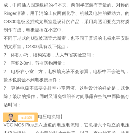
成，中间插入固定组织的样本夹。两侧半室装有等量的、对称的
Ringer溶液，用于消除上皮两侧化学、机械及电性的驱动力。的
C4300电极竖插式尤斯室是设计的产品，采用高透明亚克力材质
制作而成，电极竖插在小室中。
不同于老式的U型玻璃管尤斯室，也不同于普通的电极水平安装
的尤斯室，C4300具有以下优点：
? 体积小巧，结构紧凑，大大节省实验空间；
? 容积2-8ml，节省药物用量；
? 电极在小室上方，电极填充液不会渗漏，电极中不会进气，
盐水也腐蚀不到电极接插件；
? 更换电极不需要先排空小室溶液。这种设计的好处是，既免
除了繁琐的操作，同时又避免组织长时间暴露在空气中而降低存
活时间；
【VCC MC6 Plus电压电流钳】
VCC MC6 Plus是六通道的电压电流钳，它包括六个独立的电压