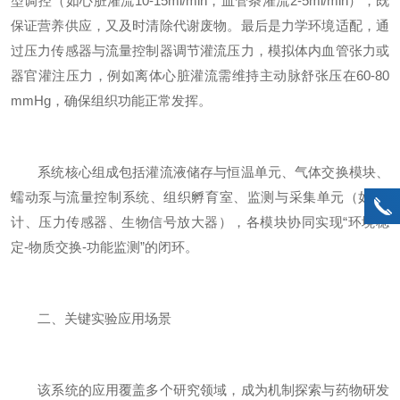
型调控（如心脏灌流10-15ml/min，血管条灌流2-5ml/min），既
保证营养供应，又及时清除代谢废物。最后是力学环境适配，通
过压力传感器与流量控制器调节灌流压力，模拟体内血管张力或
器官灌注压力，例如离体心脏灌流需维持主动脉舒张压在60-80
mmHg，确保组织功能正常发挥。
系统核心组成包括灌流液储存与恒温单元、气体交换模块、
蠕动泵与流量控制系统、组织孵育室、监测与采集单元（如pH
计、压力传感器、生物信号放大器），各模块协同实现“环境稳
定-物质交换-功能监测”的闭环。
二、关键实验应用场景
该系统的应用覆盖多个研究领域，成为机制探索与药物研发