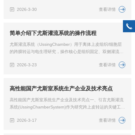
及控制系统展开，规范保养可大幅延长设备寿命并保证实验安
2026-3-30
查看详情
全。日常使用前应检查箱体气密性，观察箱内压力是否稳定，
有无明显泄压。若压力快速下降，需及时排查手套破损、过渡
舱门密封、观察窗密封圈及管路接口是否漏气，发现漏气点立
即处理，避免水氧持续进入。同时检查手套是否有裂纹、孔
简单介绍下尤斯灌流系统的操作流程
洞、老化发硬，如有破损需及时更换，更换时确保箱内维持正
尤斯灌流系统（UssingChamber）用于离体上皮组织/细胞层
压，防止外界空气倒灌。气体净化系统是维护关键。需定期...
的跨膜转运与电生理研究，操作核心是组织固定、双侧灌流、
恒温供氧、电信号采集，标准流程如下：一、实验前准备系统
2026-3-23
查看详情
清洁与组装清洗尤斯室、管路、电极；组装腔体，安装Ag/AgC
l电极（电压传感、电流通过）与盐桥，确保密封无渗漏。溶液
配制与预氧配制Ringer液/克氏液，通95%O₂+5%CO₂30分钟以
上，维持pH与氧分压；开启37℃恒温与磁力搅拌。组织/细胞
高性能国产尤斯室系统生产企业及技术亮点
制备组织：取肠道、气道等上皮，剥离黏膜层，修剪成合适大
高性能国产尤斯室系统生产企业及技术亮点一、引言尤斯灌流
小。细...
系统(UssingChamberSystem)作为研究跨上皮转运的关键工
具，在离子通道机制、药物吸收、营养吸收以及屏障功能通透
2026-3-17
查看详情
性等多方面研究中发挥着不可替代的作用。长久以来，国外品
牌在该领域占据主导，但如今，国产尤斯灌流系统异军突起，