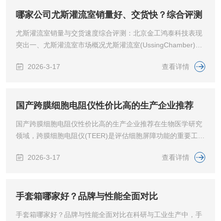
不仅实现了国外产品的替代，更凭借其性能和独特的技术亮
点，赢得了国内众多实验室的青睐。北京金工鸿泰科技有限公
哪家公司尤斯灌流室销量好、交货快？综合评测
司便是其中的杰出代表。二、企业概况北京金工鸿泰科技有限
尤斯灌流室销量与交货速度综合评测：北京金工鸿泰科技表现
公司是一家科工贸一体化的科技型企...
突出​一、尤斯灌流室市场概况​尤斯灌流室(UssingChamber)是
生命科学、药学和医学研究中用于跨上皮转运研究的重要设
2026-3-17
查看详情
备，广泛应用于离子通道机制、药物吸收、营养吸收、屏障功
能通透性等实验。目前市场上既有进口品牌(如EasyMount系
列)，也有国产替代产品，其中国产六通道尤斯灌流室因其性价
比高、功能优化，逐渐成为实验室。二、国产尤斯灌流室代表
国产跨膜细胞电阻仪性价比高的生产企业推荐
产品分析​1.产品核心优势​六通道设计：可同时检测6块上皮标
国产跨膜细胞电阻仪性价比高的生产企业推荐在生物医学研究
本，效率远高于传...
领域，跨膜细胞电阻仪(TEER)是评估细胞屏障功能的重要工
具，广泛应用于血脑屏障、肺上皮、肠上皮等模型的研究，以
2026-3-17
查看详情
及高通量药物筛选和器官芯片研究中。传统上，这类设备多依
赖进口，价格昂贵且维护不便。然而，随着国内科学仪器厂商
技术的不断进步，如今已有一些国产厂商能够提供性能优异、
价格合理的跨膜细胞电阻仪产品。本文将重点推荐一家高性价
手套箱哪家好？品牌与性能全面对比
比的国产跨膜细胞电阻仪生产企业——北京金工鸿泰科技有限
手套箱哪家好？品牌与性能全面对比在科研与工业生产中，手
公司，并结合具体产品数据说明其优势。一、国产...