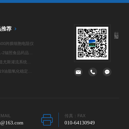
品推荐
扫码加微信
1600跨膜细胞电阻仪
PPSL-2辐照食品药品检测仪
六通道尤斯灌流系统（Ussing Chamber System）
OSI-19油脂氧化稳定性测定仪
OM2跨膜细胞电阻仪
ZD惰性气体手套箱
六通道尤斯灌流室（Ussing Chamber）
四通道尤斯灌流系统（Ussing Chamber System）
MAIL
传真：FAX
KTY-G有机玻璃真空干燥箱
ab@163.com
010-64130949
PPSL-18光刺激发光（PSL）系统