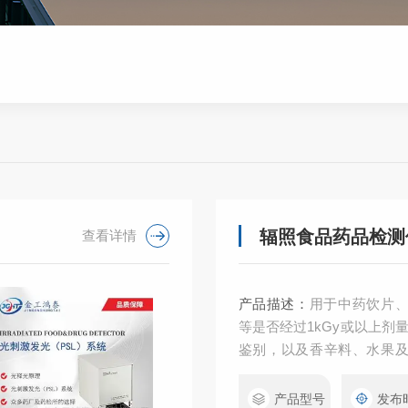
辐照食品药品检测
查看详情
产品描述：
用于中药饮片
等是否经过1kGy或以上剂
鉴别，以及香辛料、水果
贝壳或骨碎片的辐照产品鉴
鉴别法（光刺激发光法） 符
产品型号
发布