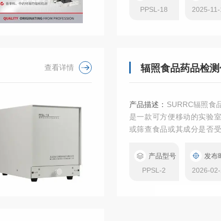
典9261《辐照中药光释光
PPSL-18
2025-11-
盟《EN13571：利用光激
辐照食品药品检测
查看详情
产品描述：
SURRC辐照食
是一款可方便移动的实验
或筛查食品或其成分是否
围包括草药、香辛料及调
括脱水蔬菜），以及甲壳
产品型号
发布
壳或骨碎片的产品。是目
PPSL-2
2026-02-
标准方法（EN13751-20
器，同时也是许多欧美国
食品辐照水平时主要使用的