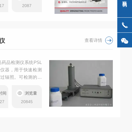
检测法指导原则》；欧
17
2087
发光法检测辐照食品》
仪
查看详情
品药品检测仪系统PSL
室仪器，用于快速检测
受过辐照。可检测的范
味品，水果及蔬菜（包
类动物和肉类等带有贝
时间
浏览量
前欧盟检测辐照食品的
27
20845
02）中推荐使用的检测仪
家及日本等在检测进口
仪器。