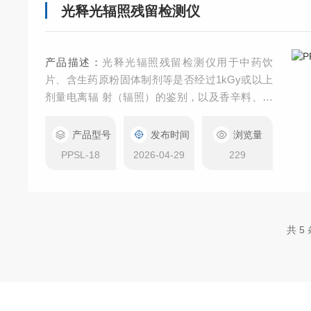
光释光辐照残留检测仪
产品描述：
光释光辐照残留检测仪用于中药饮
片、含生药原粉固体制剂等是否经过1kGy或以上
剂量电离辐 射（辐照）的鉴别，以及香辛料、水
果及蔬菜、甲壳类等带有贝壳或骨碎片的辐照产
品鉴别 检测方法：光释光鉴别法（光刺激发光
产品型号
发布时间
浏览量
法） 符合标准：2025年版药典9261《辐照中药光
PPSL-18
2026-04-29
229
释光检测法指导原则》；欧盟《EN13571：利用
光激发光法检测辐照食品》
共 5