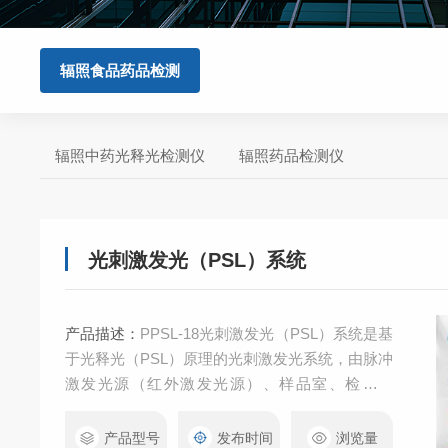
辐照食品药品检测
辐照中药光释光检测仪
辐照药品检测仪
光刺激发光（PSL）系统
产品描述：
PPSL-18光刺激发光（PSL）系统是基
于光释光（PSL）原理的光刺激发光系统，由脉冲
激发光源（红外激发光源）、样品室、检测探
头、光子计数系统及控制单元组成，用于快速鉴
别食品药品等是否受过辐照处理，符合2025版辐
产品型号
发布时间
浏览量