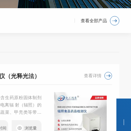
查看全部产品
仪（光释光法）
查看详情
、含生药原粉固体制剂
量电离辐 射（辐照）的
及蔬菜、甲壳类等带有
别 检测方法：光释光
合标准：2025年版药
时间
浏览量
联系我们