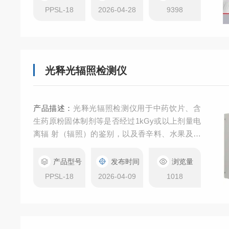
照中药的光释光鉴别法指导原则国家药品标准
PPSL-18
2026-04-28
9398
《辐照中药的光释光鉴别法指导原则》
光释光辐照检测仪
产品描述：
光释光辐照检测仪用于中药饮片、含
生药原粉固体制剂等是否经过1kGy或以上剂量电
离辐 射（辐照）的鉴别，以及香辛料、水果及蔬
菜、甲壳类等带有贝壳或骨碎片的辐照产品鉴别
检测方法：光释光鉴别法（光刺激发光法） 符合
产品型号
发布时间
浏览量
标准：2025年版药典9261《辐照中药光释光检测
PPSL-18
2026-04-09
1018
法指导原则》；欧盟《EN13571：利用光激发光
法检测辐照食品》