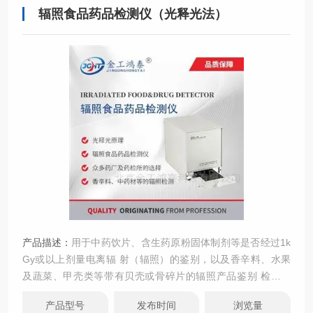
辐照食品药品检测仪（光释光法）
产品描述：
用于中药饮片、含生药原粉固体制剂等是否经过1k
Gy或以上剂量电离辐 射（辐照）的鉴别，以及香辛料、水果
及蔬菜、甲壳类等带有贝壳或骨碎片的辐照产品鉴别 检测方
法：光释光鉴别法（光刺激发光法） 符合标准：2025年版药
产品型号
发布时间
浏览量
典9261《辐照中药光释光检测法指导原则》；欧盟《EN1357