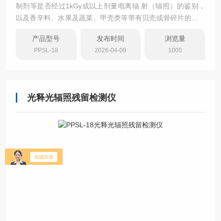
制剂等是否经过1kGy或以上剂量电离辐 射（辐照）的鉴别，
以及香辛料、水果及蔬菜、甲壳类等带有贝壳或骨碎片的辐照
产品鉴别 检测方法：光释光鉴别法（光刺激发光法） 符合标
产品型号
发布时间
浏览量
准：2025年版药典9261《辐照中药光释光检测法指导原
PPSL-18
2026-04-09
1005
则》；欧盟《EN13571：利用光激发光法检测辐照食品》
光释光辐照残留检测仪