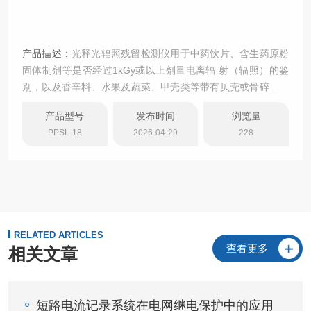
产品描述：
光释光辐照残留检测仪用于中药饮片、含生药原粉
固体制剂等是否经过1kGy或以上剂量电离辐 射（辐照）的鉴
别，以及香辛料、水果及蔬菜、甲壳类等带有贝壳或骨碎片的
辐照产品鉴别 检测方法：光释光鉴别法（光刺激发光法） 符
产品型号
发布时间
浏览量
合标准：2025年版药典9261《辐照中药光释光检测法指导原
PPSL-18
2026-04-29
228
则》；欧盟《EN13571：利用光激发光法检测辐照食品》
RELATED ARTICLES
查看更多
相关文章
短路电流记录系统在电网继电保护中的应用